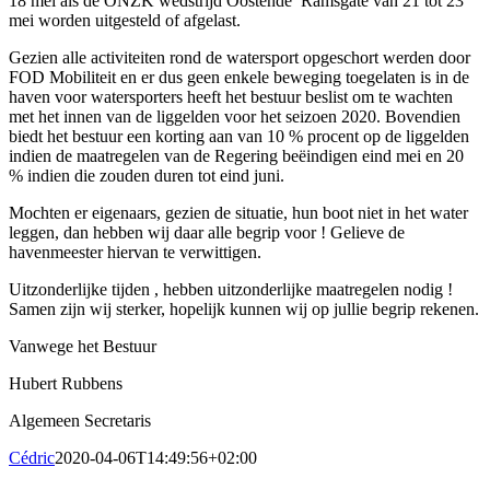
18 mei als de ONZK wedstrijd Oostende Ramsgate van 21 tot 23
mei worden uitgesteld of afgelast.
Gezien alle activiteiten rond de watersport opgeschort werden door
FOD Mobiliteit en er dus geen enkele beweging toegelaten is in de
haven voor watersporters heeft het bestuur beslist om te wachten
met het innen van de liggelden voor het seizoen 2020. Bovendien
biedt het bestuur een korting aan van 10 % procent op de liggelden
indien de maatregelen van de Regering beëindigen eind mei en 20
% indien die zouden duren tot eind juni.
Mochten er eigenaars, gezien de situatie, hun boot niet in het water
leggen, dan hebben wij daar alle begrip voor ! Gelieve de
havenmeester hiervan te verwittigen.
Uitzonderlijke tijden , hebben uitzonderlijke maatregelen nodig !
Samen zijn wij sterker, hopelijk kunnen wij op jullie begrip rekenen.
Vanwege het Bestuur
Hubert Rubbens
Algemeen Secretaris
Cédric
2020-04-06T14:49:56+02:00