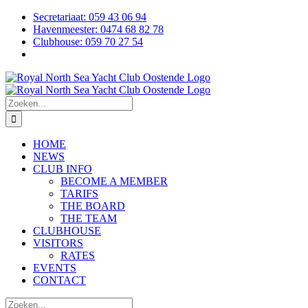
Skip
Secretariaat: 059 43 06 94
to
Havenmeester: 0474 68 82 78
content
Clubhouse: 059 70 27 54
Facebook
Instagram
X
Zoeken
naar:
HOME
NEWS
CLUB INFO
BECOME A MEMBER
TARIFS
THE BOARD
THE TEAM
CLUBHOUSE
VISITORS
RATES
EVENTS
CONTACT
Zoeken