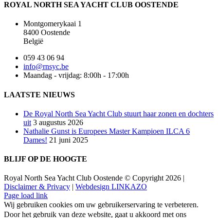
ROYAL NORTH SEA YACHT CLUB OOSTENDE
Montgomerykaai 1
8400 Oostende
België
059 43 06 94
info@rnsyc.be
Maandag - vrijdag: 8:00h - 17:00h
LAATSTE NIEUWS
De Royal North Sea Yacht Club stuurt haar zonen en dochters
uit
3 augustus 2026
Nathalie Gunst is Europees Master Kampioen ILCA 6
Dames!
21 juni 2025
BLIJF OP DE HOOGTE
Royal North Sea Yacht Club Oostende © Copyright 2026 |
Disclaimer & Privacy
|
Webdesign LINKAZO
Facebook
Instagram
X
Page load link
Wij gebruiken cookies om uw gebruikerservaring te verbeteren.
Door het gebruik van deze website, gaat u akkoord met ons